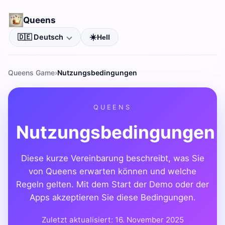
Queens
☀️
🇩🇪 Deutsch
Hell
Sprache
Queens Game
Nutzungsbedingungen
QUEENS
Nutzungsbedingungen
Diese kurze Vereinbarung beschreibt, was Sie
von Queens erwarten können und welche
Regeln gelten. Mit dem Start der Demo oder der
Apps akzeptieren Sie diese Bedingungen.
Zuletzt aktualisiert: 16. November 2025