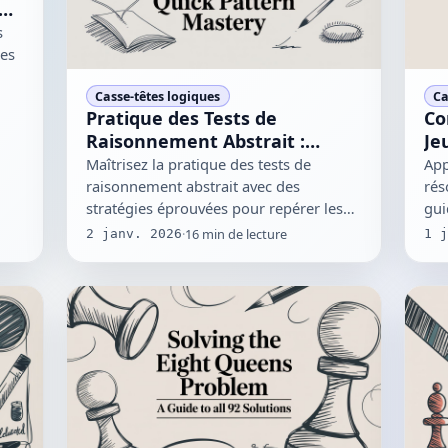
es
s
ies
Casse-têtes logiques
Ca
Pratique des Tests de
Co
Raisonnement Abstrait :
Je
Maîtrise Rapide des Modèles
Maîtrisez la pratique des tests de
App
raisonnement abstrait avec des
rés
stratégies éprouvées pour repérer les
gui
modèles et exceller dans les…
des
·
16
min de lecture
2 janv. 2026
1 j