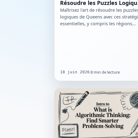
Résoudre les Puzzles Logiqu
de Queens
Maîtrisez l'art de résoudre les puzzle
logiques de Queens avec ces stratég
essentielles, y compris les régions
contraintes et les…
·
8
min de lecture
18 juin 2026