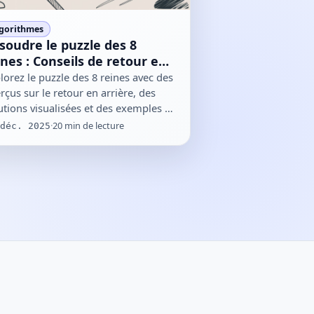
gorithmes
soudre le puzzle des 8
ines : Conseils de retour en
rière et solutions visualisées
lorez le puzzle des 8 reines avec des
rçus sur le retour en arrière, des
utions visualisées et des exemples de
e pratiques pour…
·
20
min de lecture
déc. 2025