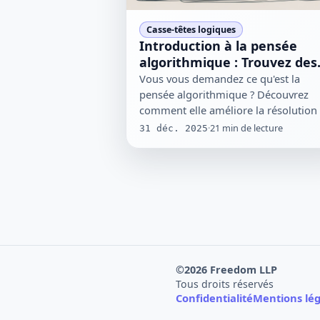
Casse-têtes logiques
Introduction à la pensée
algorithmique : Trouvez des
solutions plus intelligentes
Vous vous demandez ce qu'est la
pensée algorithmique ? Découvrez
comment elle améliore la résolution
problèmes avec des étapes…
·
21
min de lecture
31 déc. 2025
©
2026
Freedom LLP
Tous droits réservés
Confidentialité
Mentions lég