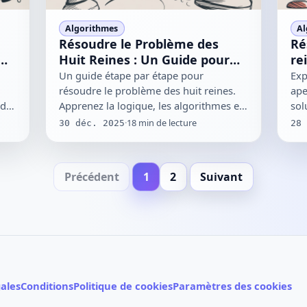
Algorithmes
Al
Résoudre le Problème des
Ré
Huit Reines : Un Guide pour
re
Toutes les 92 Solutions
ar
Un guide étape par étape pour
Exp
résoudre le problème des huit reines.
ape
 de
Apprenez la logique, les algorithmes et
sol
les stratégies nécessaires pour…
cod
·
18
min de lecture
30 déc. 2025
28 
Précédent
1
2
Suivant
ales
Conditions
Politique de cookies
Paramètres des cookies