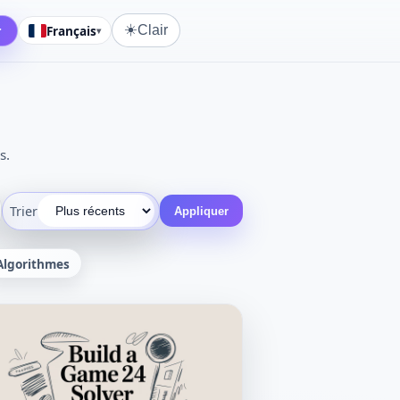
☀️
r
Français
Clair
▾
s.
Trier
Appliquer
Algorithmes