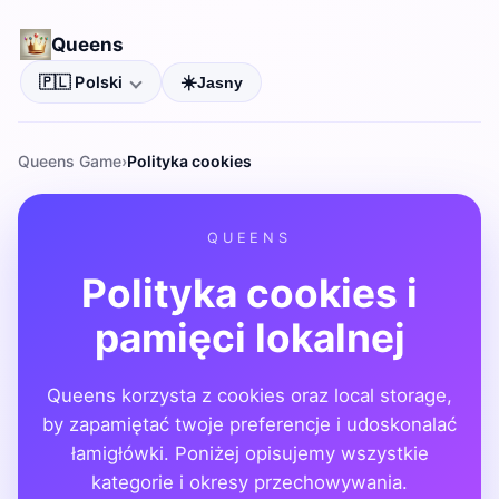
Queens
☀️
🇵🇱 Polski
Jasny
Język
Queens Game
Polityka cookies
QUEENS
Polityka cookies i
pamięci lokalnej
Queens korzysta z cookies oraz local storage,
by zapamiętać twoje preferencje i udoskonalać
łamigłówki. Poniżej opisujemy wszystkie
kategorie i okresy przechowywania.