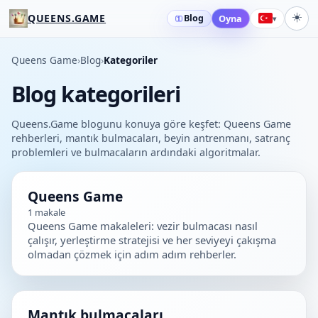
☀️
QUEENS.GAME
Blog
Oyna
▾
Queens Game
›
Blog
›
Kategoriler
Blog kategorileri
Queens.Game blogunu konuya göre keşfet: Queens Game
rehberleri, mantık bulmacaları, beyin antrenmanı, satranç
problemleri ve bulmacaların ardındaki algoritmalar.
Queens Game
1
makale
Queens Game makaleleri: vezir bulmacası nasıl
çalışır, yerleştirme stratejisi ve her seviyeyi çakışma
olmadan çözmek için adım adım rehberler.
Mantık bulmacaları