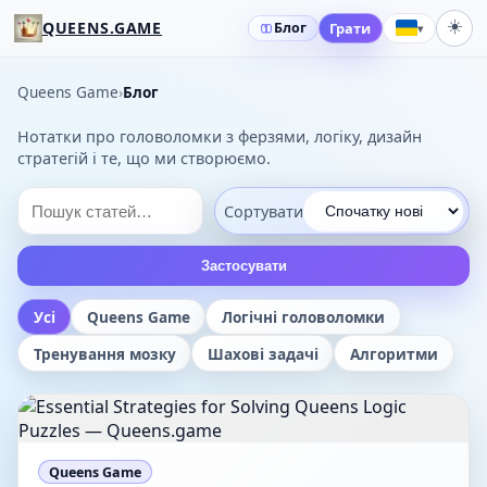
☀️
QUEENS.GAME
Блог
Грати
▾
Queens Game
›
Блог
Нотатки про головоломки з ферзями, логіку, дизайн
стратегій і те, що ми створюємо.
Сортувати
Застосувати
Усі
Queens Game
Логічні головоломки
Тренування мозку
Шахові задачі
Алгоритми
Queens Game