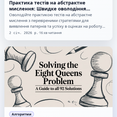
Практика тестів на абстрактне
мислення: Швидке оволодіння
патернами
Оволодійте практикою тестів на абстрактне
мислення з перевіреними стратегіями для
виявлення патернів та успіху в оцінках на роботу
у…
·
16
хв читання
2 січ. 2026 р.
Алгоритми