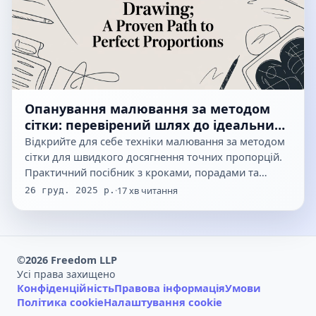
Опанування малювання за методом
сітки: перевірений шлях до ідеальних
пропорцій
Відкрийте для себе техніки малювання за методом
сітки для швидкого досягнення точних пропорцій.
Практичний посібник з кроками, порадами та…
·
17
хв читання
26 груд. 2025 р.
©
2026
Freedom LLP
Усі права захищено
Конфіденційність
Правова інформація
Умови
Політика cookie
Налаштування cookie