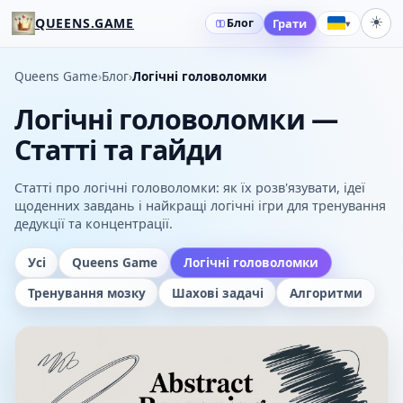
☀️
QUEENS.GAME
Блог
Грати
▾
Queens Game
›
Блог
›
Логічні головоломки
Логічні головоломки —
Статті та гайди
Статті про логічні головоломки: як їх розв'язувати, ідеї
щоденних завдань і найкращі логічні ігри для тренування
дедукції та концентрації.
Усі
Queens Game
Логічні головоломки
Тренування мозку
Шахові задачі
Алгоритми