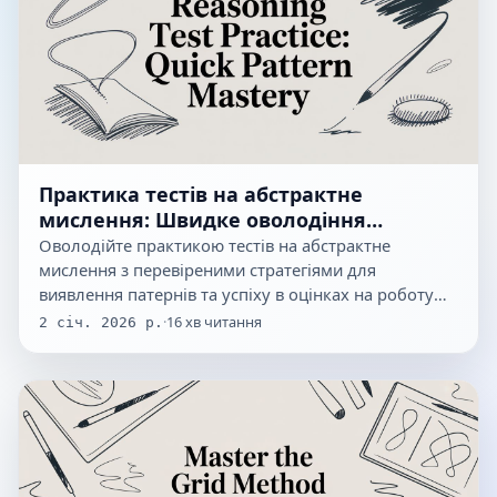
Практика тестів на абстрактне
мислення: Швидке оволодіння
патернами
Оволодійте практикою тестів на абстрактне
мислення з перевіреними стратегіями для
виявлення патернів та успіху в оцінках на роботу
у…
·
16
хв читання
2 січ. 2026 р.