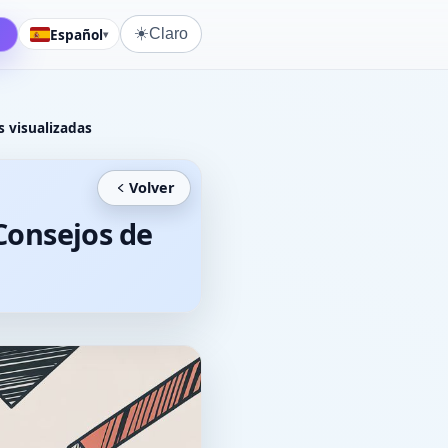
☀️
r
Español
Claro
▾
s visualizadas
Volver
 Consejos de