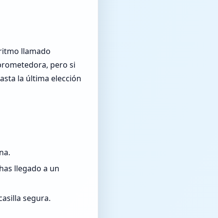
oritmo llamado
 prometedora, pero si
asta la última elección
ina.
 has llegado a un
casilla segura.