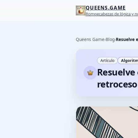
QUEENS.GAME
Rompecabezas de lógica y no
Queens Game
›
Blog
›
Resuelve e
Artículo
Algorit
Resuelve 
retroceso