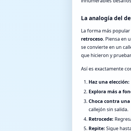
innumerables desafíos
La analogía del de
La forma más popular 
retroceso
. Piensa en 
se convierte en un cal
que hicieron y prueba
Así es exactamente com
Haz una elección:
Explora más a fon
Choca contra una
callejón sin salida.
Retrocede:
Regresa 
Repite:
Sigue hasta