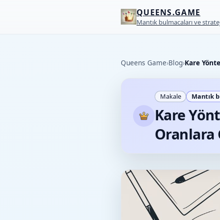
QUEENS.GAME
Mantık bulmacaları ve stratej
Queens Game
›
Blog
›
Kare Yönte
Makale
Mantık b
Kare Yön
Oranlara 