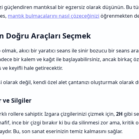
zi güçlendiren mantıksal bir egzersiz olarak düşünün. Bu tür
es,
mantık bulmacalarını nasıl çözeceğinizi
öğrenmekten de k
çin Doğru Araçları Seçmek
mak, akıcı bir yaratıcı seans ile sinir bozucu bir seans ara
 sadece bir kalem ve kağıt ile başlayabilirsiniz, ancak birkaç
ve keyifli hale getirecektir.
esi olarak değil, kendi özel alet çantanızı oluşturmak olarak
 ve Silgiler
ı rollere sahiptir. Izgara çizgilerinizi çizmek için,
2H
gibi se
hafif, ince bir çizgi bırakır ki bu da silinmesi zor ama, kritik
ydır. Bu, son sanat eserinizin temiz kalmasını sağlar.