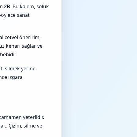
in
2B
. Bu kalem, soluk
 böylece sanat
 cetvel öneririm,
üz kenarı sağlar ve
bebidir.
iti silmek yerine,
ince ızgara
 tamamen yeterlidir.
acak. Çizim, silme ve