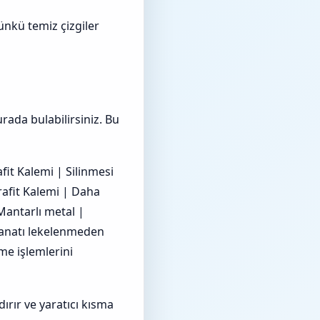
ünkü temiz çizgiler
urada bulabilirsiniz. Bu
fit Kalemi | Silinmesi
afit Kalemi | Daha
Mantarlı metal |
Sanatı lekelenmeden
me işlemlerini
ırır ve yaratıcı kısma