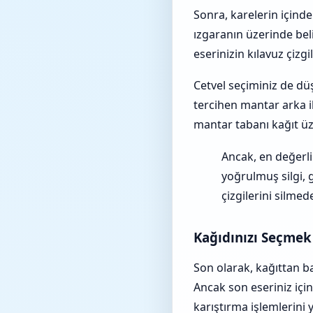
Sonra, karelerin içind
ızgaranın üzerinde beli
eserinizin kılavuz çiz
Cetvel seçiminiz de d
tercihen mantar arka i
mantar tabanı kağıt üze
Ancak, en değerli
yoğrulmuş silgi, g
çizgilerini silmed
Kağıdınızı Seçmek
Son olarak, kağıttan b
Ancak son eseriniz için
karıştırma işlemlerini 