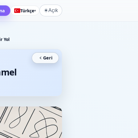
☀️
na
Türkçe
Açık
▾
r Yol
Geri
mmel