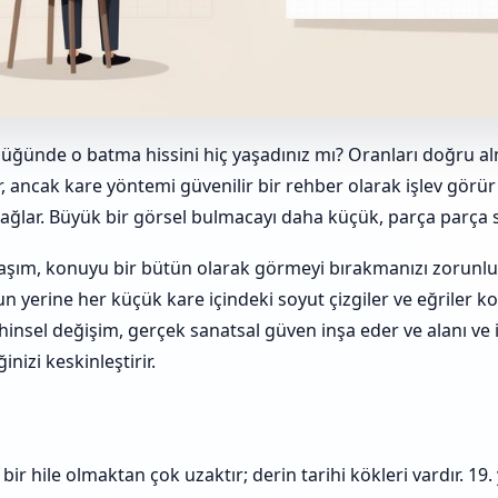
düğünde o batma hissini hiç yaşadınız mı? Oranları doğru al
r, ancak kare yöntemi güvenilir bir rehber olarak işlev görür 
ağlar. Büyük bir görsel bulmacayı daha küçük, parça parça
laşım, konuyu bir bütün olarak görmeyi bırakmanızı zorunlu 
yerine her küçük kare içindeki soyut çizgiler ve eğriler k
hinsel değişim, gerçek sanatsal güven inşa eder ve alanı ve il
izi keskinleştirir.
r hile olmaktan çok uzaktır; derin tarihi kökleri vardır. 19. y