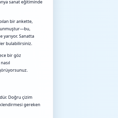
tanya sanat eğitiminde
pılan bir ankette,
lunmuştur—bu,
 yarıyor. Sanatta
er bulabilirsiniz.
dece bir göz
 nasıl
 görüyorsunuz.
dür. Doğru çizim
çeklendirmesi gereken