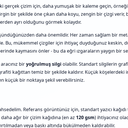
eki gerçek çizim için, daha yumuşak bir kaleme geçin, örneğ
rgin bir şekilde öne çıkan daha koyu, zengin bir çizgi verir,
gilerden ayrı olduğunu görmek kolaydır.
üşündüğünüzden daha önemlidir. Her zaman sağlam bir metal
le. Bu, mükemmel çizgiler için ihtiyaç duyduğunuz keskin, d
rinde kaymasını önler - bu da eğri ızgaraların yaygın bir se
 aracınız bir
yoğrulmuş silgi
olabilir. Standart silgilerin graf
rafiti kağıttan temiz bir şekilde kaldırır. Küçük köşelerdeki 
en küçük bir noktaya şekil verebilirsiniz.
ahsedelim. Referans görüntünüz için, standart yazıcı kağıdı
 daha ağır bir çizim kağıdına (en az
120 gsm
) ihtiyacınız ol
yırtılmadan veya baskı altında bükülmeden kaldırabilir.