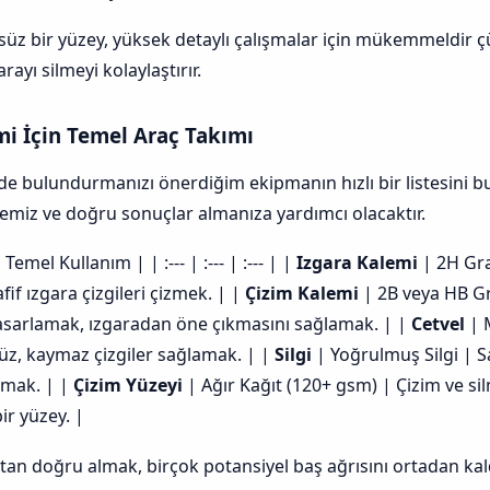
üzsüz bir yüzey, yüksek detaylı çalışmalar için mükemmeldir ç
rayı silmeyi kolaylaştırır.
mi İçin Temel Araç Takımı
izde bulundurmanızı önerdiğim ekipmanın hızlı bir listesini b
 temiz ve doğru sonuçlar almanıza yardımcı olacaktır.
emel Kullanım | | :--- | :--- | :--- | |
Izgara Kalemi
| 2H Gra
if ızgara çizgileri çizmek. | |
Çizim Kalemi
| 2B veya HB Gr
tasarlamak, ızgaradan öne çıkmasını sağlamak. | |
Cetvel
| 
düz, kaymaz çizgiler sağlamak. | |
Silgi
| Yoğrulmuş Silgi | 
ırmak. | |
Çizim Yüzeyi
| Ağır Kağıt (120+ gsm) | Çizim ve sil
ir yüzey. |
tan doğru almak, birçok potansiyel baş ağrısını ortadan kald