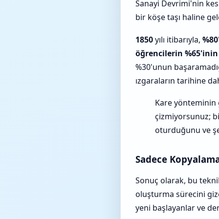
Sanayi Devrimi'nin kes
bir köşe taşı haline gel
1850
yılı itibarıyla,
%80
öğrencilerin %65'inin
%30'unun başaramadığı
ızgaraların tarihine da
Kare yönteminin ge
çizmiyorsunuz; bir
oturduğunu ve şe
Sadece Kopyalama
Sonuç olarak, bu tekni
oluşturma sürecini giz
yeni başlayanlar ve den