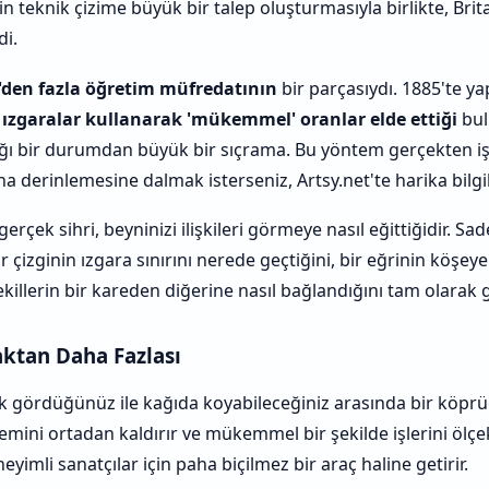
in teknik çizime büyük bir talep oluşturmasıyla birlikte, Bri
di.
'den fazla öğretim müfredatının
bir parçasıydı. 1885'te ya
 ızgaralar kullanarak 'mükemmel' oranlar elde ettiği
bu
 bir durumdan büyük bir sıçrama. Bu yöntem gerçekten işe
ha derinlemesine dalmak isterseniz, Artsy.net'te harika bilgil
rçek sihri, beyninizi ilişkileri görmeye nasıl eğittiğidir. Sa
 çizginin ızgara sınırını nerede geçtiğini, bir eğrinin köşeye
killerin bir kareden diğerine nasıl bağlandığını tam olarak
ktan Daha Fazlası
k gördüğünüz ile kağıda koyabileceğiniz arasında bir köprü
emini ortadan kaldırır ve mükemmel bir şekilde işlerini öl
eyimli sanatçılar için paha biçilmez bir araç haline getirir.