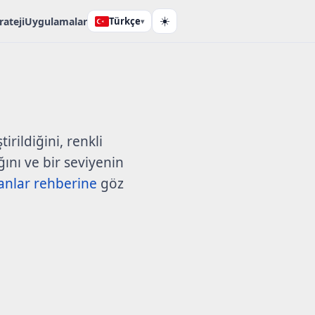
rateji
Uygulamalar
Türkçe
☀️
▾
irildiğini, renkli
ını ve bir seviyenin
anlar rehberine
göz