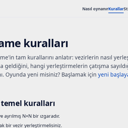
Nasıl oynanır
Kurallar
St
me kuralları
in tam kurallarını anlatır: vezirlerin nasıl yerleşt
 geldiğini, hangi yerleştirmelerin çatışma sayıldığ
ı. Oyunda yeni misiniz? Başlamak için
yeni başlay
emel kuralları
e ayrılmış N×N bir ızgaradır.
 bir vezir yerleştirmelisiniz.