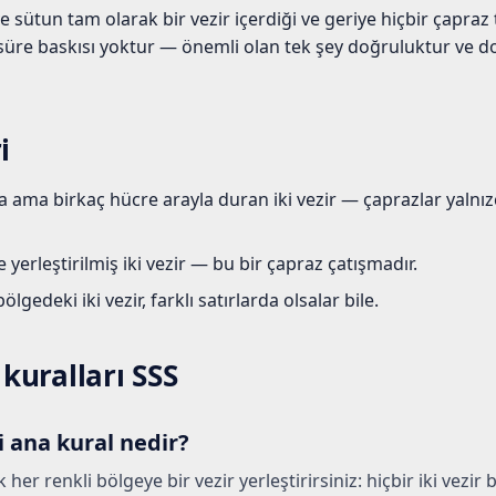
 ve sütun tam olarak bir vezir içerdiği ve geriye hiçbir çapr
 süre baskısı yoktur — önemli olan tek şey doğruluktur ve do
i
 ama birkaç hücre arayla duran iki vezir — çaprazlar yalnı
yerleştirilmiş iki vezir — bu bir çapraz çatışmadır.
ölgedeki iki vezir, farklı satırlarda olsalar bile.
uralları SSS
ana kural nedir?
er renkli bölgeye bir vezir yerleştirirsiniz: hiçbir iki vezir b