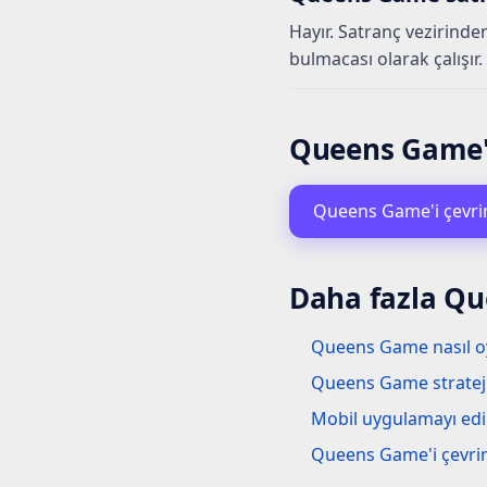
Hayır. Satranç vezirinde
bulmacası olarak çalışır.
Queens Game'i
Queens Game'i çevri
Daha fazla Qu
Queens Game nasıl o
Queens Game strateji
Mobil uygulamayı edi
Queens Game'i çevri