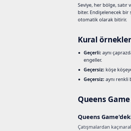
Seviye, her bölge, satır
biter. Endişelenecek bir
otomatik olarak bitirir.
Kural örnekler
Geçerli:
aynı çaprazda
engeller.
Geçersiz:
köşe köşeye 
Geçersiz:
aynı renkli b
Queens Game k
Queens Game'deki 
Çatışmalardan kaçınarak h