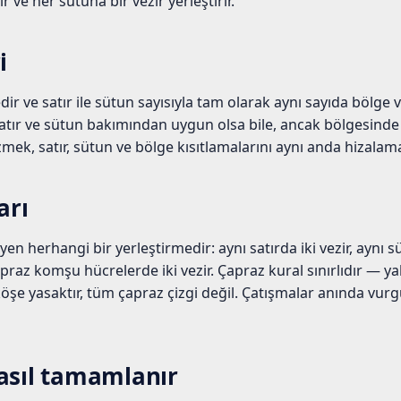
r ve her sütuna bir vezir yerleştirir.
i
dir ve satır ile sütun sayısıyla tam olarak aynı sayıda bölge va
satır ve sütun bakımından uygun olsa bile, ancak bölgesinde
zmek, satır, sütun ve bölge kısıtlamalarını aynı anda hizalam
arı
yen herhangi bir yerleştirmedir: aynı satırda iki vezir, aynı sü
praz komşu hücrelerde iki vezir. Çapraz kural sınırlıdır — yal
şe yasaktır, tüm çapraz çizgi değil. Çatışmalar anında vurgu
asıl tamamlanır