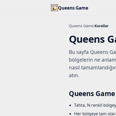
Queens Game
Queens Game
›
Kurallar
Queens Ga
Bu sayfa Queens Game'
bölgelerin ne anlama
nasıl tamamlandığın
atın.
Queens Game t
Tahta, N renkli bölgey
Her bölgeye tam olarak