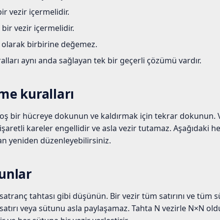
ir vezir içermelidir.
ir vezir içermelidir.
z olarak birbirine değemez.
alları aynı anda sağlayan tek bir geçerli çözümü vardır.
rme kuralları
boş bir hücreye dokunun ve kaldırmak için tekrar dokunun. V
işaretli kareler engellidir ve asla vezir tutamaz. Aşağıdaki 
man yeniden düzenleyebilirsiniz.
tunlar
r satranç tahtası gibi düşünün. Bir vezir tüm satırını ve tüm
 o satırı veya sütunu asla paylaşamaz. Tahta N vezirle N×N 