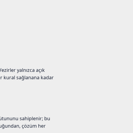
ezirler yalnızca açık
her kural sağlanana kadar
 sütununu sahiplenir; bu
olduğundan, çözüm her