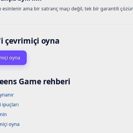
n esinlenir ama bir satranç maçı değil, tek bir garantili çöz
 çevrimiçi oyna
miçi oyna
eens Game rehberi
ynanır
 ipuçları
nin
miçi oyna