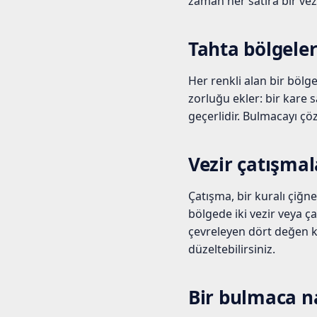
zaman her satıra bir vezi
Tahta bölgeler
Her renkli alan bir bölge
zorluğu ekler: bir kare 
geçerlidir. Bulmacayı çö
Vezir çatışmal
Çatışma, bir kuralı çiğne
bölgede iki vezir veya ça
çevreleyen dört değen kö
düzeltebilirsiniz.
Bir bulmaca n