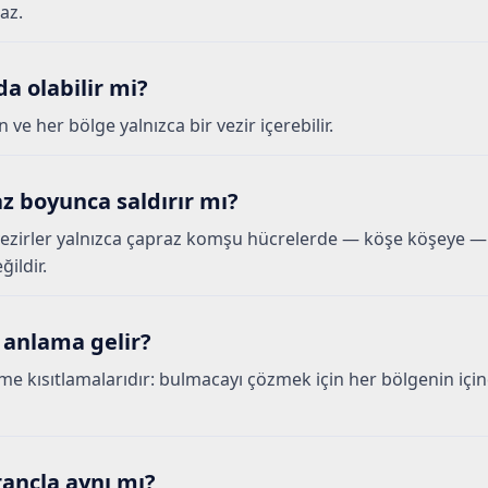
az.
da olabilir mi?
n ve her bölge yalnızca bir vezir içerebilir.
z boyunca saldırır mı?
 vezirler yalnızca çapraz komşu hücrelerde — köşe köşeye — 
ildir.
 anlama gelir?
rme kısıtlamalarıdır: bulmacayı çözmek için her bölgenin için
ançla aynı mı?