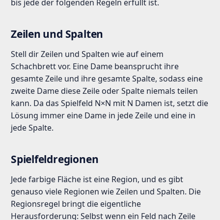
bis jede der folgenden Regeln erfüllt ist.
Zeilen und Spalten
Stell dir Zeilen und Spalten wie auf einem
Schachbrett vor. Eine Dame beansprucht ihre
gesamte Zeile und ihre gesamte Spalte, sodass eine
zweite Dame diese Zeile oder Spalte niemals teilen
kann. Da das Spielfeld N×N mit N Damen ist, setzt die
Lösung immer eine Dame in jede Zeile und eine in
jede Spalte.
Spielfeldregionen
Jede farbige Fläche ist eine Region, und es gibt
genauso viele Regionen wie Zeilen und Spalten. Die
Regionsregel bringt die eigentliche
Herausforderung: Selbst wenn ein Feld nach Zeile