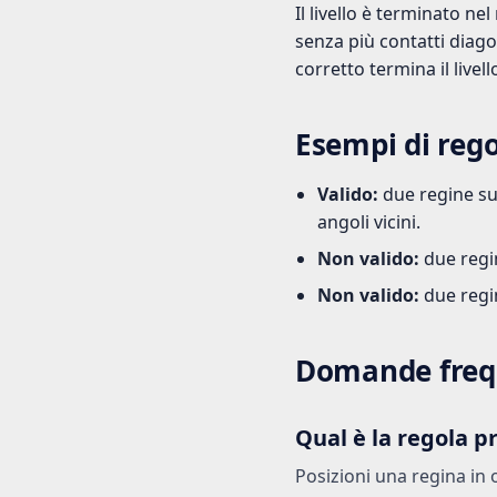
Il livello è terminato n
senza più contatti diago
corretto termina il live
Esempi di rego
Valido:
due regine sul
angoli vicini.
Non valido:
due regi
Non valido:
due regin
Domande frequ
Qual è la regola 
Posizioni una regina in 