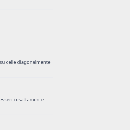
o su celle diagonalmente
 esserci esattamente