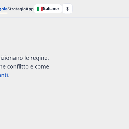
gole
Strategia
App
Italiano
☀️
▾
izionano le regine,
me conflitto e come
anti
.