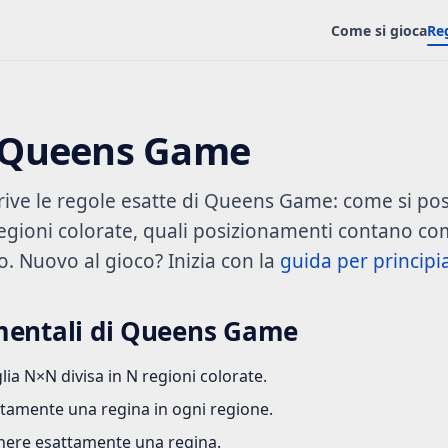
Come si gioca
Re
i Queens Game
ive le regole esatte di Queens Game: come si pos
 regioni colorate, quali posizionamenti contano co
lo. Nuovo al gioco? Inizia con la
guida per principi
mentali di Queens Game
glia N×N divisa in N regioni colorate.
ttamente una regina in ogni regione.
nere esattamente una regina.