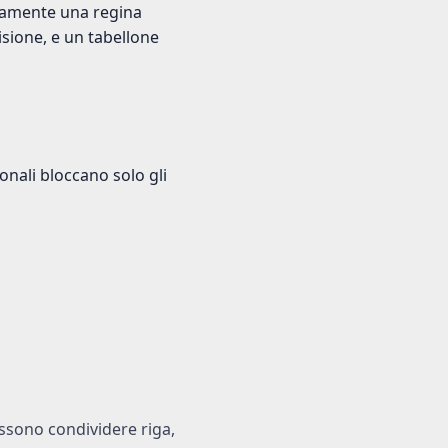
ttamente una regina
isione, e un tabellone
onali bloccano solo gli
ossono condividere riga,