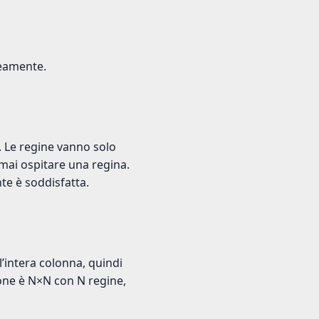
neamente.
. Le regine vanno solo
mai ospitare una regina.
te è soddisfatta.
l’intera colonna, quindi
lone è N×N con N regine,