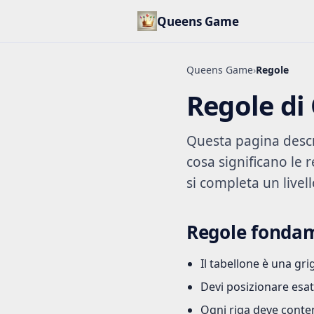
Queens Game
Queens Game
›
Regole
Regole d
Questa pagina descr
cosa significano le
si completa un livel
Regole fonda
Il tabellone è una gri
Devi posizionare esa
Ogni riga deve conte