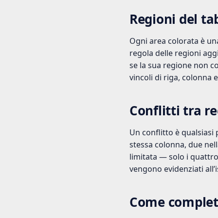
Regioni del ta
Ogni area colorata è un
regola delle regioni agg
se la sua regione non co
vincoli di riga, colonna 
Conflitti tra r
Un conflitto è qualsiasi
stessa colonna, due nel
limitata — solo i quattro
vengono evidenziati all’
Come complet