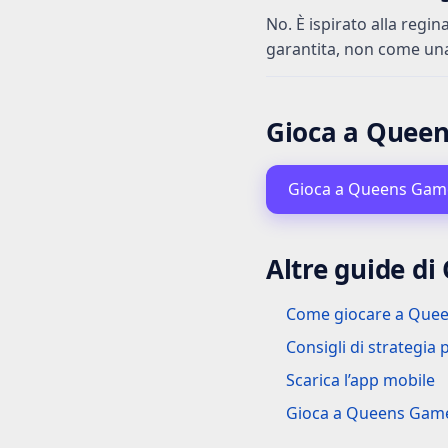
No. È ispirato alla reg
garantita, non come una 
Gioca a Quee
Gioca a Queens Gam
Altre guide d
Come giocare a Que
Consigli di strategi
Scarica l’app mobile
Gioca a Queens Game