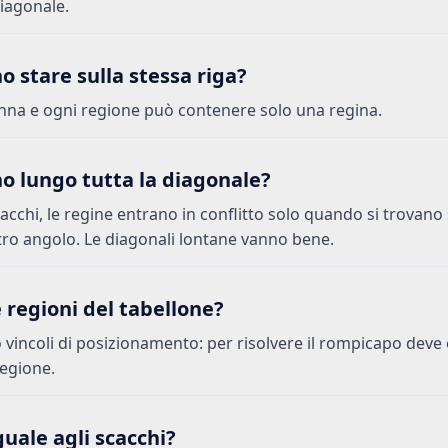
iagonale.
 stare sulla stessa riga?
onna e ogni regione può contenere solo una regina.
o lungo tutta la diagonale?
cacchi, le regine entrano in conflitto solo quando si trovan
ro angolo. Le diagonali lontane vanno bene.
e regioni del tabellone?
 vincoli di posizionamento: per risolvere il rompicapo deve
regione.
ale agli scacchi?